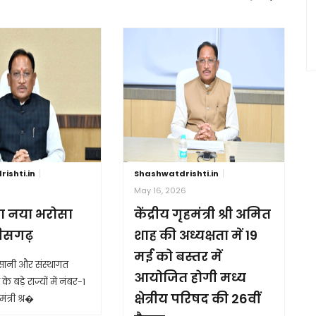
ishti.in
Shashwatdrishti.in
6
May 16, 2026
ा नया भरोसा
केंद्रीय गृहमंत्री श्री अमित
तीसगढ़
शाह की अध्यक्षता में 19
मई को बस्तर में
आसानी और संस्थागत
आयोजित होगी मध्य
के बड़े राज्यों में नंबर-1
क्षेत्रीय परिषद की 26वीं
ंत्री श्र�