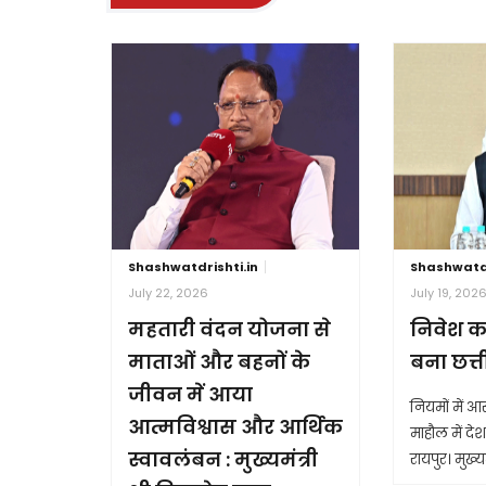
Shashwatdrishti.in
Shashwatdr
July 22, 2026
July 19, 202
महतारी वंदन योजना से
निवेश क
माताओं और बहनों के
बना छत्
जीवन में आया
नियमों में 
आत्मविश्वास और आर्थिक
माहौल में देश 
स्वावलंबन : मुख्यमंत्री
रायपुर। मुख्यम