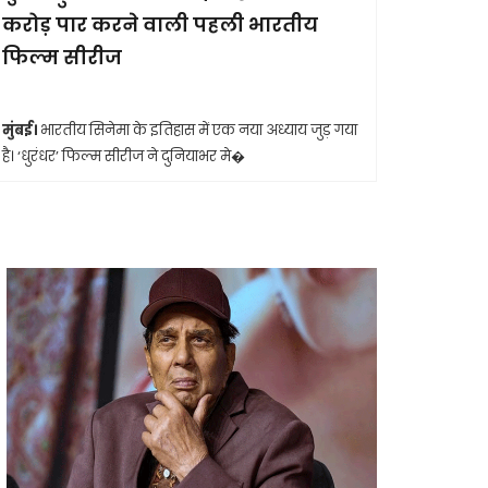
करोड़ पार करने वाली पहली भारतीय
आखिरी सा
फिल्म सीरीज
मुंबई।
मशहूर 
आशा भोसले का
मुंबई।
भारतीय सिनेमा के इतिहास में एक नया अध्याय जुड़ गया
है। ‘धुरंधर’ फिल्म सीरीज ने दुनियाभर मे�