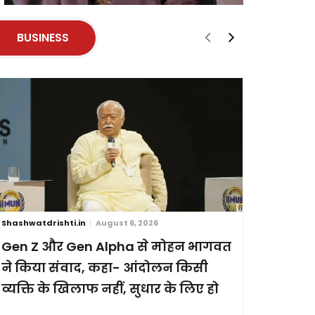
BUSINESS
Shashwatdrishti.in
August 6, 2026
Shashwatdri
Gen Z और Gen Alpha से मोहन भागवत
ब्रिक्स स
ने किया संवाद, कहा- आंदोलन किसी
छह देशों
व्यक्ति के खिलाफ नहीं, सुधार के लिए हो
प्रदर्शन