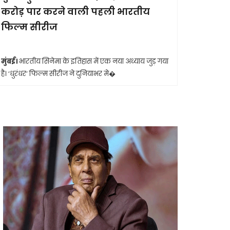
करोड़ पार करने वाली पहली भारतीय
आखिरी सा
फिल्म सीरीज
मुंबई।
मशहूर 
आशा भोसले का
मुंबई।
भारतीय सिनेमा के इतिहास में एक नया अध्याय जुड़ गया
है। ‘धुरंधर’ फिल्म सीरीज ने दुनियाभर मे�