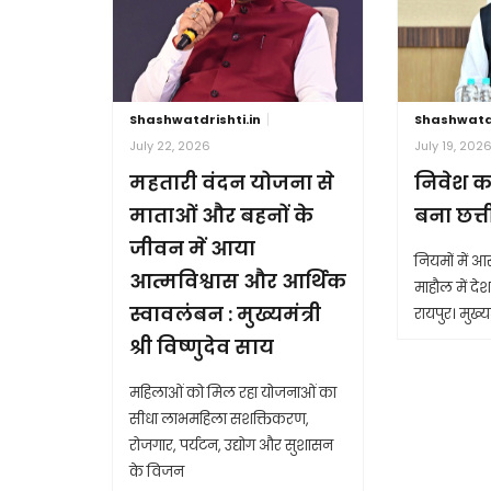
Shashwatdrishti.in
Shashwatdr
July 22, 2026
July 19, 202
महतारी वंदन योजना से
निवेश क
माताओं और बहनों के
बना छत्
जीवन में आया
नियमों में 
आत्मविश्वास और आर्थिक
माहौल में देश 
स्वावलंबन : मुख्यमंत्री
रायपुर। मुख्यम
श्री विष्णुदेव साय
महिलाओं को मिल रहा योजनाओं का
सीधा लाभमहिला सशक्तिकरण,
रोजगार, पर्यटन, उद्योग और सुशासन
के विजन