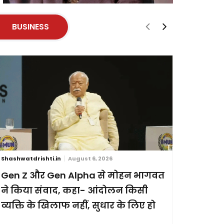
BUSINESS
Shashwatdrishti.in
August 6, 2026
Shashwatdri
Gen Z और Gen Alpha से मोहन भागवत
ब्रिक्स स
ने किया संवाद, कहा- आंदोलन किसी
छह देशों
व्यक्ति के खिलाफ नहीं, सुधार के लिए हो
प्रदर्शन