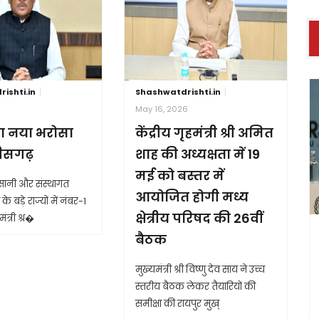
ishti.in
Shashwatdrishti.in
6
May 16, 2026
ा नया भरोसा
केंद्रीय गृहमंत्री श्री अमित
तीसगढ़
शाह की अध्यक्षता में 19
मई को बस्तर में
आसानी और संस्थागत
आयोजित होगी मध्य
के बड़े राज्यों में नंबर-1
क्षेत्रीय परिषद की 26वीं
ंत्री श्र�
बैठक
मुख्यमंत्री श्री विष्णु देव साय ने उच्च
स्तरीय बैठक लेकर तैयारियों की
समीक्षा की रायपुर मुख्