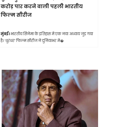
करोड़ पार करने वाली पहली भारतीय
आखिरी सा
फिल्म सीरीज
मुंबई।
मशहूर 
आशा भोसले का
मुंबई।
भारतीय सिनेमा के इतिहास में एक नया अध्याय जुड़ गया
है। ‘धुरंधर’ फिल्म सीरीज ने दुनियाभर मे�