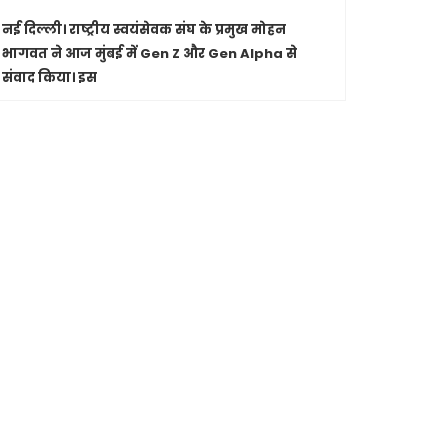
नई दिल्ली।
राष्ट्रीय स्वयंसेवक संघ के प्रमुख मोहन
पारंपरिक सं
भागवत ने आज मुंबई में Gen Z और Gen Alpha से
सांस्कृतिक 
संवाद किया। इस
Shashwatdri
मध्यप्रदेश
जा रहे कार
मुख्यमंत्री ड
से की चर्चा