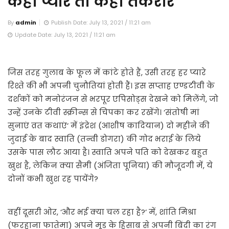
कहीं प्यार तो कहीं तकरार
By
admin
Publish Date: July 13, 2021 / 11:21 am
Update Date: July 13, 2021 / 11:21 am
जिस तरह गुलाब के फूल में कांटे होते हैं, उसी तरह हर प्यारे
रिश्ते की भी अपनी चुनौतियां होती हैं। इस सप्ताह एण्डटीवी के
दर्शकों को मनोरंजन से भरपूर एपिसोड्स देखने को मिलेंगे, जो
उन्हें उनके टीवी स्क्रीन्स से चिपका कर रखेंगे। ‘संतोषी मां
सुनाएं व्रत कथाएं‘ में इंद्रेश (आशीष कादियान) दो महीने की
जुदाई के बाद स्वाति (तन्वी डोगरा) की गोद भराई के लिये
उसके पास लौट आया है। स्वाति अपने पति को देखकर बहुत
खुश है, लेकिन क्या सैमी (अंजिता पूनिया) की मौजूदगी में, ये
दोनों कभी खुश रह पायेंगे?
वहीं दूसरी ओर, ‘और भई क्या चल रहा है?‘ में, शांति मिश्रा
(फरहाना फातेमा) अपने मूड के हिसाब से अपनी बिंदी का रंग