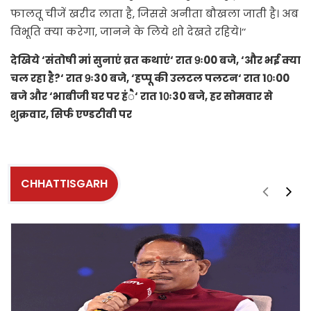
फालतू चीजें खरीद लाता है, जिससे अनीता बौखला जाती है। अब
विभूति क्या करेगा, जानने के लिये शो देखते रहिये।‘‘
देखिये ‘संतोषी मां सुनाएं व्रत कथाएं‘ रात 9ः00 बजे, ‘और भई क्या
चल रहा है?‘ रात 9ः30 बजे, ‘हप्पू की उलटल पलटन‘ रात 10ः00
बजे और ‘भाबीजी घर पर हंै‘ रात 10ः30 बजे, हर सोमवार से
शुक्रवार, सिर्फ एण्डटीवी पर
CHHATTISGARH