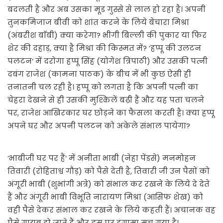
बदलती है और अब उसका मूड गुस्से से लाल हो रहा है। अपनी
तुनकमिजाज बीवी को शांत करने के लिये बेचारा मिश्रा
(अंबरीश बाॅबी) क्या करेगा? भीगी बिल्ली की पुकार या फिर
शेर की दहाड़, क्या है मिश्रा की किस्मत में? ‘हप्पू की उलटन
पलटन‘ में दरोगा हप्पू सिंह (योगेश त्रिपाठी) और उसकी पत्नी
दबंग राजेश (कामना पाठक) के बीच में भी कुछ ऐसी ही
तनातनी चल रही है। हप्पू को लगता है कि अपनी पत्नी का
चेहरा देखने से ही उसकी मुश्किलें बढ़ी हैं और यह पता चलने
पर, राजेश आखिरकार घर छोड़ने का फैसला करती है। क्या हप्पू
अपने घर और अपनी पलटन को अकेले संभाल पायेगा?
‘भाबीजी घर पर हैं‘ में अनीता भाबी (नेहा पेंडसे) मनमोहन
तिवारी (रोहिताश्व गौड़) को पैसे देती है, तिवारी जी उन पैसों को
अंगूरी भाबी (शुभांगी अत्रे) को संभाल कर रखने के लिये दे देते
हैं और अंगूरी भाबी विभूति नारायण मिश्रा (आसिफ शेख) को
वही पैसे देकर संभाल कर रखने के लिये कहती हैं। अचानक वह
पैसे गायब हो जाते हैं और इस पर हंगामा मच गया है।