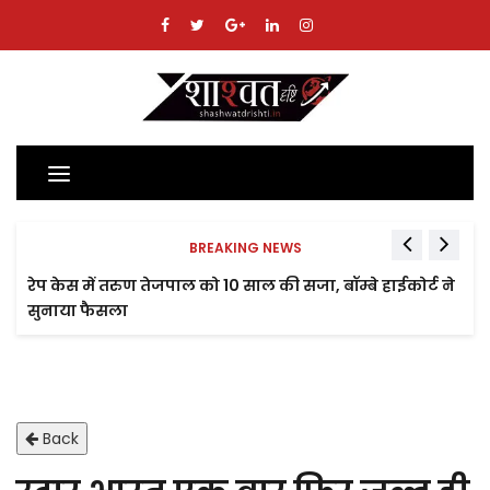
Toggle
navigation
BREAKING NEWS
रेप केस में तरुण तेजपाल को 10 साल की सजा, बॉम्बे हाईकोर्ट ने
सुनाया फैसला
Back