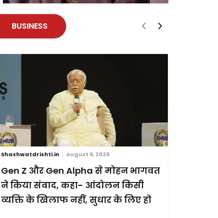
BUSINESS
Shashwatdrishti.in
August 6, 2026
Shashwatdri
Gen Z और Gen Alpha से मोहन भागवत
ब्रिक्स स
ने किया संवाद, कहा- आंदोलन किसी
छह देशों
व्यक्ति के खिलाफ नहीं, सुधार के लिए हो
प्रदर्शन