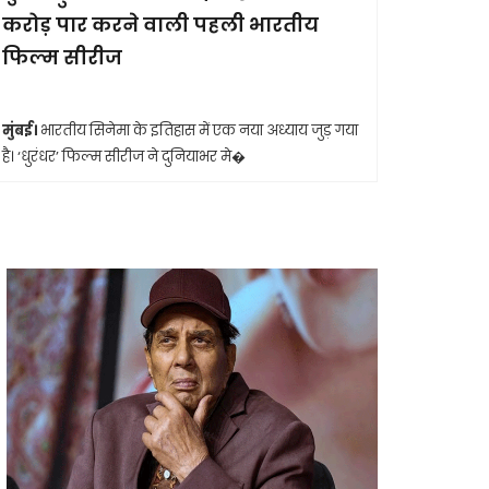
करोड़ पार करने वाली पहली भारतीय
आखिरी सा
फिल्म सीरीज
मुंबई।
मशहूर 
आशा भोसले का
मुंबई।
भारतीय सिनेमा के इतिहास में एक नया अध्याय जुड़ गया
है। ‘धुरंधर’ फिल्म सीरीज ने दुनियाभर मे�