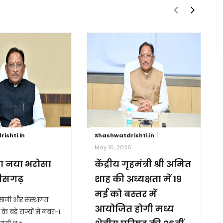
ishti.in
Shashwatdrishti.in
6
May 16, 2026
ा नया भरोसा
केंद्रीय गृहमंत्री श्री अमित
तीसगढ़
शाह की अध्यक्षता में 19
मई को बस्तर में
आसानी और संस्थागत
आयोजित होगी मध्य
के बड़े राज्यों में नंबर-1