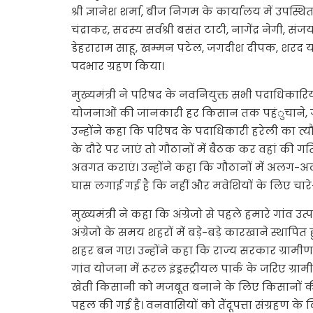
श्री ज्ञानेश शर्मा, बीज निगम के कार्यालय में उपस्थित
चंद्राकर, सदस्य सर्वश्री बसंत टाटी, नागेंद्र नेगी,
डेहराराम साहू, खम्मन पटेल, जगदीश दीपक, शरद यादव
पदभार ग्रहण किया।
मुख्यमंत्री ने परिषद के नवनियुक्त सभी पदाधिकारिय
योजनाओं की जानकारी हर किसान तक पहंुचाने, गौ
उन्होंने कहा कि परिषद के पदाधिकारी हरेली का त्
के दौरे पर जाएं तो गौठानों में बैठक कर वहां की गत
अवगत कराएं। उन्होंने कहा कि गौठानों में अलग-अलग
घास लगाई गई है कि नहीं और मवेशियों के लिए चारे-
मुख्यमंत्री ने कहा कि अंग्रेजो से पहले हमारे गांव उत्
अंग्रेजो के समय शहरों में बड़े-बड़े कारखाने स्थापित 
शहर बन गए। उन्होंने कहा कि राज्य सरकार ग्रामीण 
गांव योजना में रूरल इंड्रस्ट्रीयल पार्क के जरिए ग्र
खेती किसानी को मजबूत बनाने के लिए किसानों 
पहल की गई है। वनवासियों को तेेंदूपत्ता संग्रहण क