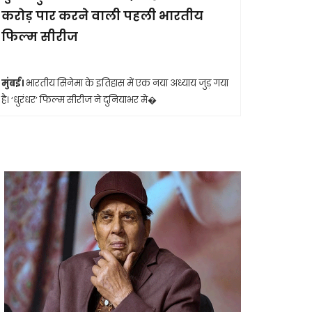
करोड़ पार करने वाली पहली भारतीय
आखिरी सा
फिल्म सीरीज
मुंबई।
मशहूर 
आशा भोसले का
मुंबई।
भारतीय सिनेमा के इतिहास में एक नया अध्याय जुड़ गया
है। ‘धुरंधर’ फिल्म सीरीज ने दुनियाभर मे�