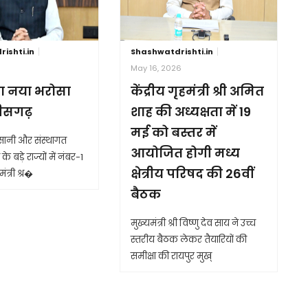
ishti.in
Shashwatdrishti.in
6
May 16, 2026
ा नया भरोसा
केंद्रीय गृहमंत्री श्री अमित
तीसगढ़
शाह की अध्यक्षता में 19
मई को बस्तर में
आसानी और संस्थागत
आयोजित होगी मध्य
के बड़े राज्यों में नंबर-1
क्षेत्रीय परिषद की 26वीं
ंत्री श्र�
बैठक
मुख्यमंत्री श्री विष्णु देव साय ने उच्च
स्तरीय बैठक लेकर तैयारियों की
समीक्षा की रायपुर मुख्