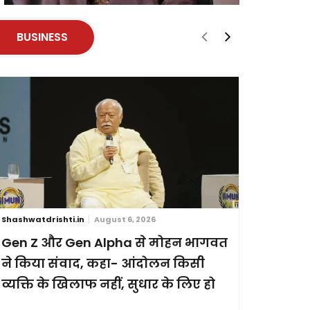
BUSINESS
Shashwatdrishti.in
August 6, 2026
Shashwatdri
Gen Z और Gen Alpha से मोहन भागवत
ब्रिक्स स
ने किया संवाद, कहा- आंदोलन किसी
छह देशों
व्यक्ति के खिलाफ नहीं, सुधार के लिए हो
प्रदर्शन