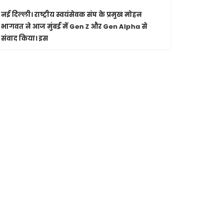
नई दिल्ली।
राष्ट्रीय स्वयंसेवक संघ के प्रमुख मोहन
पारंपरिक सं
भागवत ने आज मुंबई में Gen Z और Gen Alpha से
सांस्कृतिक 
संवाद किया। इस
Shashwatdri
मध्यप्रदेश
जा रहे कार
मुख्यमंत्री ड
से की चर्चा