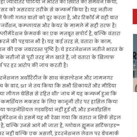
जहाँ ज़्यादातर पार्टियों ने भारत की स्थिति का समर्थन किया,
सद को असरदार तरीके से कन्फर्म किया है। यह नतीजा
ं फैली गलत बातों को दूर करता है, और रिकॉर्ड में वही बात
कंजर्वेशन, कम्प्लायंस और केयर के मामले में सही तरफ है।
म्प्लीमेंटेशन फ्रेमवर्क का एक मज़बूत सपोर्ट है, बल्कि वंतारा
 करने की पहचान भी है। यह कई तरह से, वंतारा के काम,
दान की एक ज़बरदस्त पुष्टि है। ये इंटरनेशनल नतीजे भारत के
ीम के नतीजों से पूरी तरह मेल खाते हैं, जो वंतारा के खिलाफ
स पर हर आरोप की जांच करती है।
इंटरनेशनल अथॉरिटीज़ के साथ कंसल्टेशन और जामनगर
ंच के बाद, SIT ने तय किया कि सभी शिकायतें और मीडिया
 या लीगल बेसिस से रहित थीं।” जांच में यह कन्फर्म हुआ कि
ॉन-कमर्शियल मकसद के लिए कानूनी तौर पर हासिल किया
या फाइनेंशियल गड़बड़ियां नहीं हुई थीं, और इनवॉइसिंग
ंटेशन थे। इसमें यह भी देखा गया कि वंतारा न सिर्फ सेंट्रल
है, बल्कि उनसे आगे भी जाता है, ग्लोबल ह्यूमन सर्टिफाइड™
 पर नहीं बल्कि एक असली, इंटरनेशनल लेवल पर बेंचमार्क