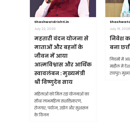
Shashwatdrishti.in
Shashwatdr
July 22, 2026
July 19, 202
महतारी वंदन योजना से
निवेश क
माताओं और बहनों के
बना छत्
जीवन में आया
नियमों में 
आत्मविश्वास और आर्थिक
माहौल में देश 
स्वावलंबन : मुख्यमंत्री
रायपुर। मुख्यम
श्री विष्णुदेव साय
महिलाओं को मिल रहा योजनाओं का
सीधा लाभमहिला सशक्तिकरण,
रोजगार, पर्यटन, उद्योग और सुशासन
के विजन