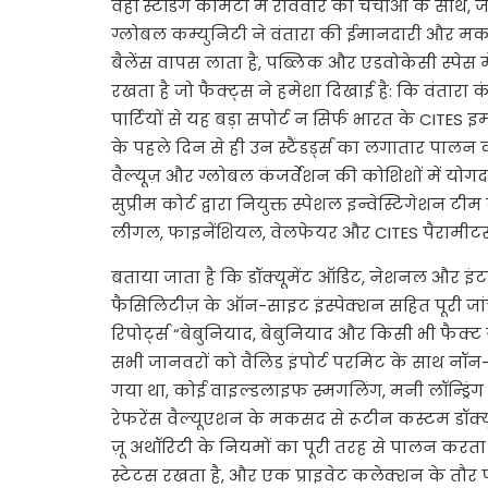
वहीं स्टैंडिंग कमिटी में रविवार की चर्चाओं के साथ, 
ग्लोबल कम्युनिटी ने वंतारा की ईमानदारी और मक
बैलेंस वापस लाता है, पब्लिक और एडवोकेसी स्पेस मे
रखता है जो फैक्ट्स ने हमेशा दिखाई है: कि वंतारा 
पार्टियों से यह बड़ा सपोर्ट न सिर्फ भारत के CITES इ
के पहले दिन से ही उन स्टैंडर्ड्स का लगातार पालन
वैल्यूज़ और ग्लोबल कंजर्वेशन की कोशिशों में योग
सुप्रीम कोर्ट द्वारा नियुक्त स्पेशल इन्वेस्टिगेशन ट
लीगल, फाइनेंशियल, वेलफेयर और CITES पैरामीटर्
बताया जाता है कि डॉक्यूमेंट ऑडिट, नेशनल और 
फैसिलिटीज़ के ऑन-साइट इंस्पेक्शन सहित पूरी जा
रिपोर्ट्स “बेबुनियाद, बेबुनियाद और किसी भी फैक्ट
सभी जानवरों को वैलिड इंपोर्ट परमिट के साथ न
गया था, कोई वाइल्डलाइफ स्मगलिंग, मनी लॉन्ड्रिंग 
रेफरेंस वैल्यूएशन के मकसद से रूटीन कस्टम डॉक्यूमे
ज़ू अथॉरिटी के नियमों का पूरी तरह से पालन करता 
स्टेटस रखता है, और एक प्राइवेट कलेक्शन के तौर