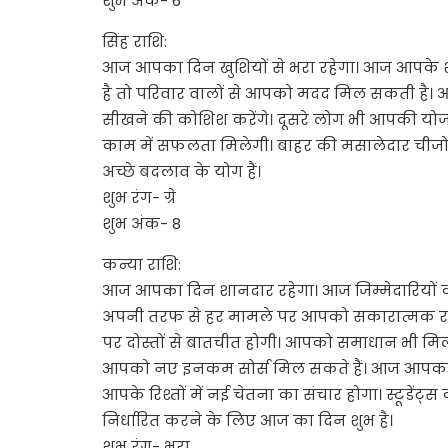
शुभ अंक- 6
सिंह राशि:
आज आपका दिन खुशियों से भरा रहेगा। आज आपके शत्
है तो परिवार वालों से आपको मदद मिल सकती है।
सीखने की कोशिश करेंगे। दूसरे लोग भी आपकी योजना 
काम में सफलता मिलेगी। बाहर की मसालेदार चीजों को
अच्छे बदलाव के योग हैं।
शुभ रंग- ग्रे
शुभ अंक- 8
कन्या राशि:
आज आपका दिन शानदार रहेगा। आज जिम्मेदारियों क
अपनी तरफ से हर मामले पर आपको सकारात्मक रहना ह
पर दोस्तों से बातचीत होगी। आपको समाधान भी म
आपको नए इनकम सोर्स मिल सकते हैं। आज आपका बिज
आपके रिश्तों में नई चेतना का संचार होगा। स्टूडेंट्स
निर्धारित करने के लिए आज का दिन शुभ है।
शुभ रंग- भूरा