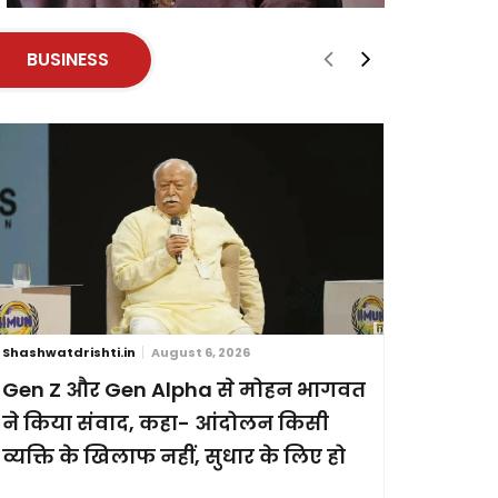
BUSINESS
Shashwatdrishti.in
August 6, 2026
Shashwatdri
Gen Z और Gen Alpha से मोहन भागवत
ब्रिक्स स
ने किया संवाद, कहा- आंदोलन किसी
छह देशों
व्यक्ति के खिलाफ नहीं, सुधार के लिए हो
प्रदर्शन