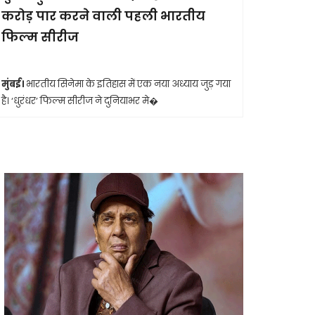
करोड़ पार करने वाली पहली भारतीय
आखिरी सा
फिल्म सीरीज
मुंबई।
मशहूर 
आशा भोसले का
मुंबई।
भारतीय सिनेमा के इतिहास में एक नया अध्याय जुड़ गया
है। ‘धुरंधर’ फिल्म सीरीज ने दुनियाभर मे�