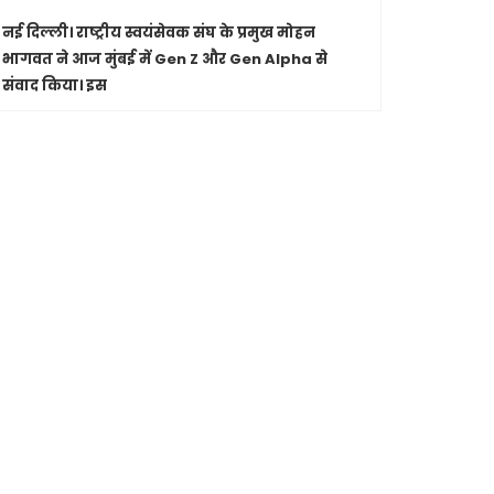
नई दिल्ली।
राष्ट्रीय स्वयंसेवक संघ के प्रमुख मोहन
पारंपरिक सं
भागवत ने आज मुंबई में Gen Z और Gen Alpha से
सांस्कृतिक 
संवाद किया। इस
Shashwatdri
मध्यप्रदेश
जा रहे कार
मुख्यमंत्री ड
से की चर्चा