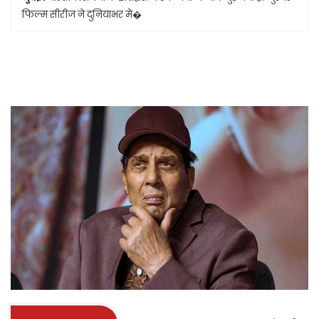
फिल्म सीरीज ने दुनियाभर मे�