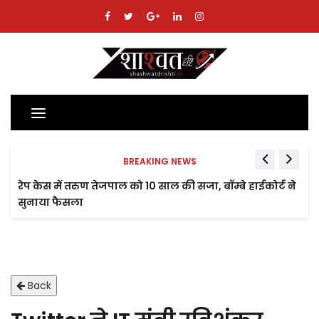
Toggle
navigation
BREAKING NEWS
रेप केस में तरुण तेजपाल को 10 साल की सजा, बॉम्बे हाईकोर्ट ने
सुनाया फैसला
Back