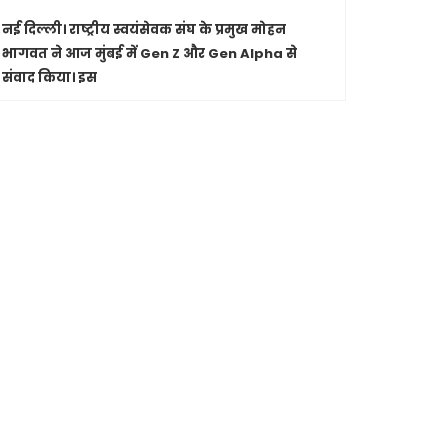
नई दिल्ली।
राष्ट्रीय स्वयंसेवक संघ के प्रमुख मोहन
पारंपरिक सं
भागवत ने आज मुंबई में Gen Z और Gen Alpha से
सांस्कृतिक 
संवाद किया। इस
Shashwatdri
मध्यप्रदेश
जा रहे कार
मुख्यमंत्री ड
से की चर्चा