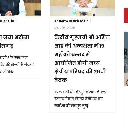
ishti.in
Shashwatdrishti.in
6
May 16, 2026
ा नया भरोसा
केंद्रीय गृहमंत्री श्री अमित
तीसगढ़
शाह की अध्यक्षता में 19
मई को बस्तर में
आसानी और संस्थागत
आयोजित होगी मध्य
के बड़े राज्यों में नंबर-1
क्षेत्रीय परिषद की 26वीं
ंत्री श्र�
बैठक
मुख्यमंत्री श्री विष्णु देव साय ने उच्च
स्तरीय बैठक लेकर तैयारियों की
समीक्षा की रायपुर मुख्