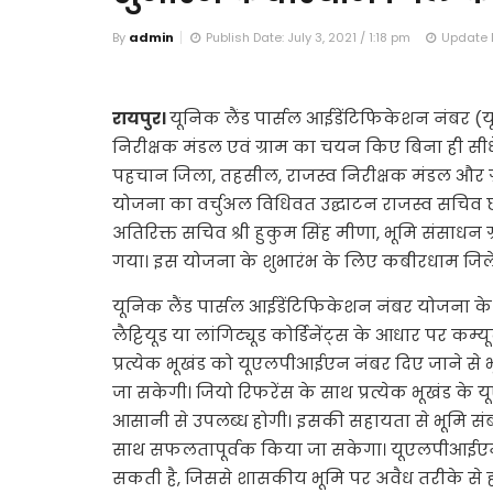
By
admin
Publish Date: July 3, 2021 / 1:18 pm
Update D
रायपुर।
यूनिक लैंड पार्सल आईडेंटिफिकेशन नंबर (
निरीक्षक मंडल एवं ग्राम का चयन किए बिना ही सीधे भ
पहचान जिला, तहसील, राजस्व निरीक्षक मंडल और ग्रा
योजना का वर्चुअल विधिवत उद्घाटन राजस्व सचिव छत्
अतिरिक्त सचिव श्री हुकुम सिंह मीणा, भूमि संसाधन 
गया। इस योजना के शुभारंभ के लिए कबीरधाम जिल
यूनिक लैंड पार्सल आईडेंटिफिकेशन नंबर योजना के सं
लैट्टियूड या लांगिट्यूड कोर्डिनेंट्स के आधार पर 
प्रत्येक भूखंड को यूएलपीआईएन नंबर दिए जाने से भ
जा सकेगी। जियो रिफरेंस के साथ प्रत्येक भूखंड के
आसानी से उपलब्ध होगी। इसकी सहायता से भूमि संबंधी
साथ सफलतापूर्वक किया जा सकेगा। यूएलपीआईएन
सकती है, जिससे शासकीय भूमि पर अवैध तरीके से 