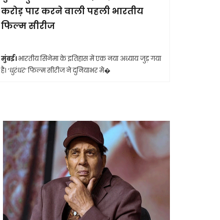
करोड़ पार करने वाली पहली भारतीय
आखिरी सा
फिल्म सीरीज
मुंबई।
मशहूर 
आशा भोसले का
मुंबई।
भारतीय सिनेमा के इतिहास में एक नया अध्याय जुड़ गया
है। ‘धुरंधर’ फिल्म सीरीज ने दुनियाभर मे�