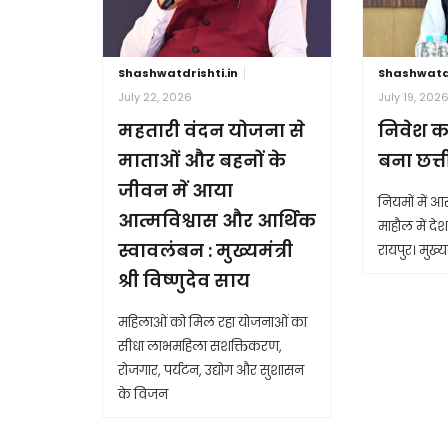
Shashwatdrishti.in
Shashwatdr
July 22, 2026
July 19, 202
महतारी वंदन योजना से
निवेश क
माताओं और बहनों के
बना छत्
जीवन में आया
नियमों में 
आत्मविश्वास और आर्थिक
माहौल में देश 
स्वावलंबन : मुख्यमंत्री
रायपुर। मुख्यम
श्री विष्णुदेव साय
महिलाओं को मिल रहा योजनाओं का
सीधा लाभमहिला सशक्तिकरण,
रोजगार, पर्यटन, उद्योग और सुशासन
के विजन