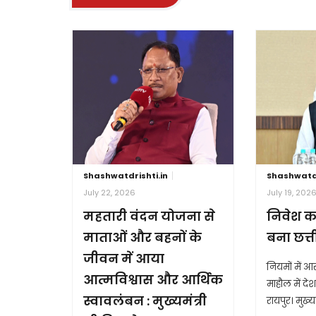
Shashwatdrishti.in
Shashwatdr
July 22, 2026
July 19, 202
महतारी वंदन योजना से
निवेश क
माताओं और बहनों के
बना छत्
जीवन में आया
नियमों में 
आत्मविश्वास और आर्थिक
माहौल में देश 
स्वावलंबन : मुख्यमंत्री
रायपुर। मुख्यम