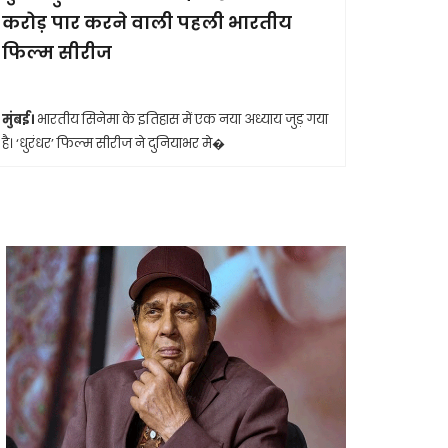
करोड़ पार करने वाली पहली भारतीय
आखिरी सा
फिल्म सीरीज
मुंबई।
मशहूर 
आशा भोसले का
मुंबई।
भारतीय सिनेमा के इतिहास में एक नया अध्याय जुड़ गया
है। ‘धुरंधर’ फिल्म सीरीज ने दुनियाभर मे�