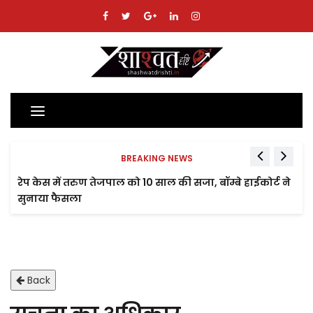
Toggle
navigation
BREAKING NEWS
रेप केस में तरुण तेजपाल को 10 साल की सजा, बॉम्बे हाईकोर्ट ने
सुनाया फैसला
Back