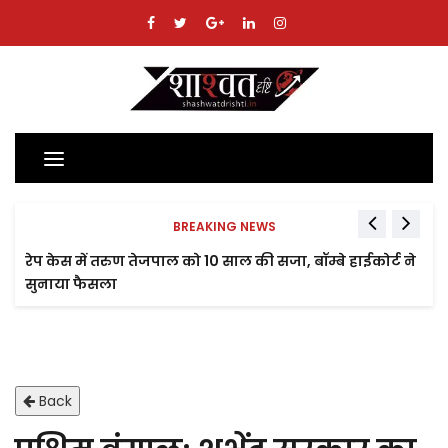
Toggle
navigation
BREAKING NEWS
रेप केस में तरुण तेजपाल को 10 साल की सजा, बॉम्बे हाईकोर्ट ने
सुनाया फैसला
Back