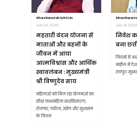
Shashwatdrishti.in
Shashwatdr
July 22, 2026
July 19, 202
महतारी वंदन योजना से
निवेश क
माताओं और बहनों के
बना छत्
जीवन में आया
नियमों में 
आत्मविश्वास और आर्थिक
माहौल में देश 
स्वावलंबन : मुख्यमंत्री
रायपुर। मुख्यम
श्री विष्णुदेव साय
महिलाओं को मिल रहा योजनाओं का
सीधा लाभमहिला सशक्तिकरण,
रोजगार, पर्यटन, उद्योग और सुशासन
के विजन