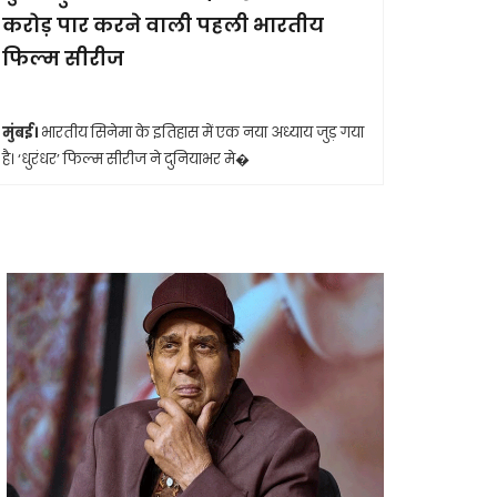
करोड़ पार करने वाली पहली भारतीय
आखिरी सा
फिल्म सीरीज
मुंबई।
मशहूर 
आशा भोसले का
मुंबई।
भारतीय सिनेमा के इतिहास में एक नया अध्याय जुड़ गया
है। ‘धुरंधर’ फिल्म सीरीज ने दुनियाभर मे�