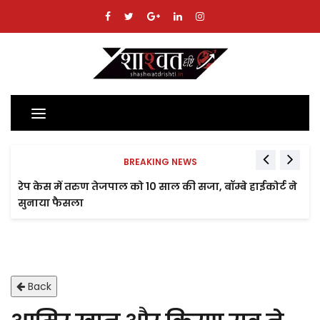
Toggle
navigation
BREAKING NEWS
रेप केस में तरुण तेजपाल को 10 साल की सजा, बॉम्बे हाईकोर्ट ने
सुनाया फैसला
Back