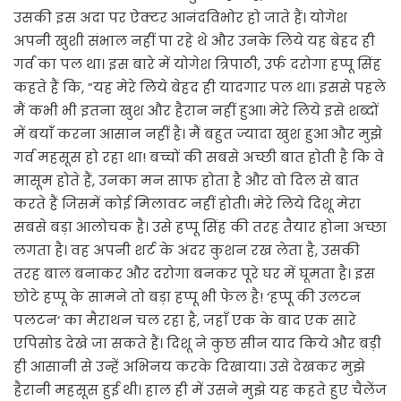
उसकी इस अदा पर ऐक्टर आनंदविभोर हो जाते हैं। योगेश
अपनी खुशी संभाल नहीं पा रहे थे और उनके लिये यह बेहद ही
गर्व का पल था। इस बारे में योगेश त्रिपाठी, उर्फ दरोगा हप्पू सिंह
कहते हैं कि, ”यह मेरे लिये बेहद ही यादगार पल था। इससे पहले
मैं कभी भी इतना खुश और हैरान नहीं हुआ। मेरे लिये इसे शब्दों
में बयाँं करना आसान नहीं है। मैं बहुत ज्यादा खुश हुआ और मुझे
गर्व महसूस हो रहा था! बच्चों की सबसे अच्छी बात होती है कि वे
मासूम होते हैं, उनका मन साफ होता है और वो दिल से बात
करते हैं जिसमें कोई मिलावट नहीं होती। मेरे लिये दिशू मेरा
सबसे बड़ा आलोचक है। उसे हप्पू सिंह की तरह तैयार होना अच्छा
लगता है। वह अपनी शर्ट के अंदर कुशन रख लेता है, उसकी
तरह बाल बनाकर और दरोगा बनकर पूरे घर में घूमता है। इस
छोटे हप्पू के सामने तो बड़ा हप्पू भी फेल है! ‘हप्पू की उलटन
पलटन‘ का मैराथन चल रहा है, जहाँ एक के बाद एक सारे
एपिसोड देखे जा सकते हैं। दिशू ने कुछ सीन याद किये और बड़ी
ही आसानी से उन्हें अभिनय करके दिखाया। उसे देखकर मुझे
हैरानी महसूस हुई थी। हाल ही में उसने मुझे यह कहते हुए चैलेंज