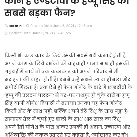
कौन है एण्डटीवी के हप्पू सिंह का
सबसे बड़का फैन?
By
admin
Publish Date: June 3, 2021 / 12:43 pm
Update Date: June 3, 2021 / 12:43 pm
किसी भी कलाकार के लिये उसकी सबसे बड़ी कमाई होती है
अपने काम के लिये दर्शकों की वाहवाही पाना। साथ ही इसकी
गहराई में जायें तो एक कलाकार को अपने परिवार से भी
सराहना की चाहत होती है। इससे उन्हें सबसे ज्यादा हौसला और
सपोर्ट मिलता है। एक ऐसे ही फैन मोमेंट के बारे में एण्डटीवी के
‘हप्पू की उलटन पलटन‘ से घर-घर मशहूर हो चुके दारोगा हप्पू
सिंह यानी योगेश त्रिपाठी ने बताया। उनका यह फैन मोमेंट
किसी और के साथ नहीं, बल्कि अपने बेटे दिशू के साथ जुड़ा है!
सामान्य तेल में चुपड़े हुए बालों के साथ आठ साल का दिशू
अपने डैडी योगेश के पास आकर उनकी ही अंदाज, उच्चारण और
अभिव्यक्ति की नकल उतारते हुए कहता है, ‘न्यौछावर कर दो‘।