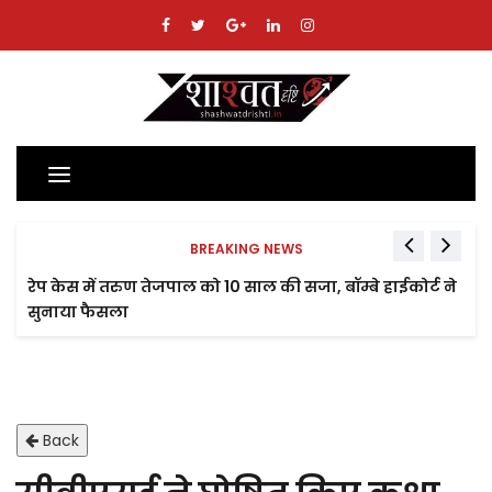
Toggle
navigation
BREAKING NEWS
रेप केस में तरुण तेजपाल को 10 साल की सजा, बॉम्बे हाईकोर्ट ने
सुनाया फैसला
Back