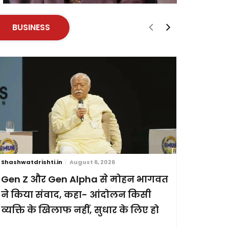
BUSINESS
Shashwatdrishti.in
August 6, 2026
Shashwatdri
Gen Z और Gen Alpha से मोहन भागवत
ब्रिक्स स
ने किया संवाद, कहा- आंदोलन किसी
छह देशों
व्यक्ति के खिलाफ नहीं, सुधार के लिए हो
प्रदर्शन