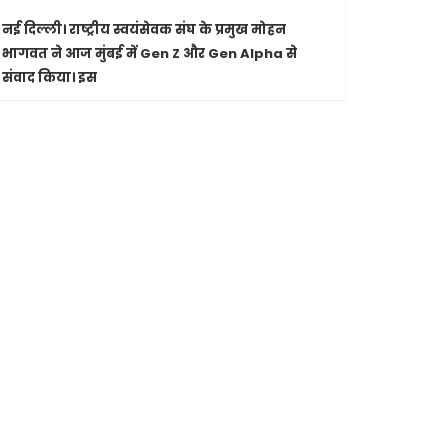
नई दिल्ली।
राष्ट्रीय स्वयंसेवक संघ के प्रमुख मोहन
पारंपरिक सं
भागवत ने आज मुंबई में Gen Z और Gen Alpha से
सांस्कृतिक 
संवाद किया। इस
Shashwatdri
मध्यप्रदेश
जा रहे कार
मुख्यमंत्री ड
से की चर्चा