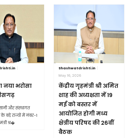
ishti.in
Shashwatdrishti.in
6
May 16, 2026
ा नया भरोसा
केंद्रीय गृहमंत्री श्री अमित
तीसगढ़
शाह की अध्यक्षता में 19
मई को बस्तर में
आसानी और संस्थागत
आयोजित होगी मध्य
के बड़े राज्यों में नंबर-1
क्षेत्रीय परिषद की 26वीं
ंत्री श्र�
बैठक