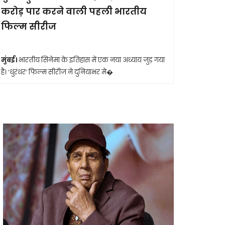
करोड़ पार करने वाली पहली भारतीय
आखिरी सा
फिल्म सीरीज
मुंबई।
मशहूर 
आशा भोसले का
मुंबई।
भारतीय सिनेमा के इतिहास में एक नया अध्याय जुड़ गया
है। ‘धुरंधर’ फिल्म सीरीज ने दुनियाभर मे�