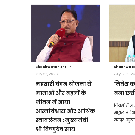
Shashwatdrishti.in
Shashwatdr
July 22, 2026
July 19, 202
महतारी वंदन योजना से
निवेश क
माताओं और बहनों के
बना छत्
जीवन में आया
नियमों में 
आत्मविश्वास और आर्थिक
माहौल में देश 
स्वावलंबन : मुख्यमंत्री
रायपुर। मुख्यम
श्री विष्णुदेव साय