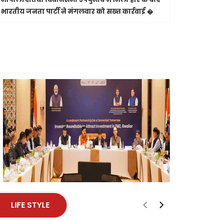
भारतीय जनता पार्टी ने मंगलवार को सख्त कार्रवाई �
और मृत्यु प
से पास �
LIFE STYLE