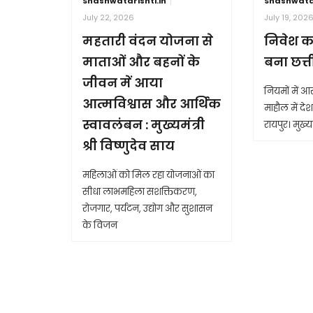
Shashwatdrishti.in
Shashwatdr
July 22, 2026
July 19, 202
महतारी वंदन योजना से
निवेश क
माताओं और बहनों के
बना छत्
जीवन में आया
नियमों में 
आत्मविश्वास और आर्थिक
माहौल में देश 
स्वावलंबन : मुख्यमंत्री
रायपुर। मुख्यम
श्री विष्णुदेव साय
महिलाओं को मिल रहा योजनाओं का
सीधा लाभमहिला सशक्तिकरण,
रोजगार, पर्यटन, उद्योग और सुशासन
के विजन