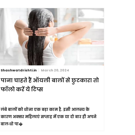
Shashwatdrishti.in
March 20, 2024
Shashwatdri
पाना चाहते हैं ऑयली बालों से छुटकारा तो
आंखें है
फॉलो करें ये टिप्स
इनकी ऐसे
लंबे बालों को धोना एक बड़ा काम है. इसी आलस्य के
कुदरत ने हम
कारण अक्सर महिलाएं सप्ताह में एक या दो बार ही अपने
करना हम सभी 
बाल धो पा�
तोहफे के त