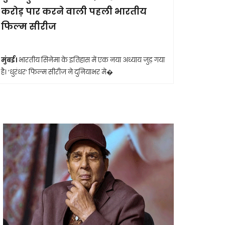
करोड़ पार करने वाली पहली भारतीय
आखिरी सा
फिल्म सीरीज
मुंबई।
मशहूर 
आशा भोसले का
मुंबई।
भारतीय सिनेमा के इतिहास में एक नया अध्याय जुड़ गया
है। ‘धुरंधर’ फिल्म सीरीज ने दुनियाभर मे�