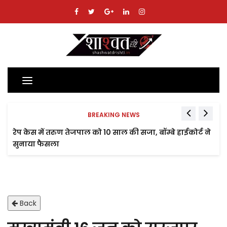
Toggle
navigation
BREAKING NEWS
रेप केस में तरुण तेजपाल को 10 साल की सजा, बॉम्बे हाईकोर्ट ने
सुनाया फैसला
Back