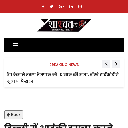
Toggle
navigation
BREAKING NEWS
रेप केस में तरुण तेजपाल को 10 साल की सजा, बॉम्बे हाईकोर्ट ने
सुनाया फैसला
Back