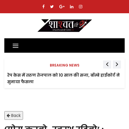
Toggle
navigation
BREAKING NEWS
रेप केस में तरुण तेजपाल को 10 साल की सजा, बॉम्बे हाईकोर्ट ने
सुनाया फैसला
Back