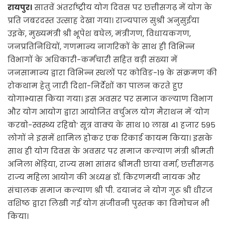
रायपुर।
सातवें अंतर्राष्ट्रीय योग दिवस पर छत्तीसगढ़ में योग के
प्रति जबरदस्त उत्साह देखा गया। राज्यपाल सुश्री अनुसुईया
उइके, मुख्यमंत्री श्री भूपेश बघेल, मंत्रीगण, विधायकगण,
जनप्रतिनिधियों, गणमान्य नागरिकों के साथ ही विभिन्न
विभागों के अधिकारी-कर्मचारी सहित बड़ी संख्या में
जनसामान्य द्वारा विभिन्न स्थलों पर कोविङ-19 के संक्रमण की
रोकथाम हेतु जारी दिशा-निर्देशों का पालन करते हुए
योगाभ्यास किया गया। इस अवसर पर समाज कल्याण विभाग
और योग आयोग द्वारा आयोजित वर्चुअल योग मैराथन में ‘योग
करबो-स्वस्थ्य रहिबो‘ सूत्र वाक्य के साथ 10 लाख 41 हजार 595
लोगों ने इसमें शामिल होकर एक रिकार्ड कायम किया। इसके
साथ ही योग दिवस के अवसर पर समाज कल्याण मंत्री श्रीमती
अनिला भेंड़िया, राज्य सभा सांसद श्रीमती छाया वर्मा, छत्तीसगढ़
राज्य महिला आयोग की अध्यक्ष डॉ. किरणमयी नायक और
संचालक समाज कल्याण श्री पी. दयानंद ने योग गुरू श्री धीरज
वशिष्ठ द्वारा लिखी गई योग संजीवनी पुस्तक का विमोचन भी
किया।