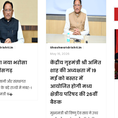
ishti.in
Shashwatdrishti.in
6
May 16, 2026
ा नया भरोसा
केंद्रीय गृहमंत्री श्री अमित
तीसगढ़
शाह की अध्यक्षता में 19
मई को बस्तर में
आसानी और संस्थागत
आयोजित होगी मध्य
के बड़े राज्यों में नंबर-1
क्षेत्रीय परिषद की 26वीं
ंत्री श्र�
बैठक
मुख्यमंत्री श्री विष्णु देव साय ने उच्च