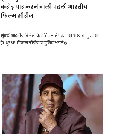
करोड़ पार करने वाली पहली भारतीय
आखिरी सा
फिल्म सीरीज
मुंबई।
मशहूर 
आशा भोसले का
मुंबई।
भारतीय सिनेमा के इतिहास में एक नया अध्याय जुड़ गया
है। ‘धुरंधर’ फिल्म सीरीज ने दुनियाभर मे�