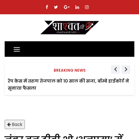
Toggle
navigation
BREAKING NEWS
रेप केस में तरुण तेजपाल को 10 साल की सजा, बॉम्बे हाईकोर्ट ने
सुनाया फैसला
Back