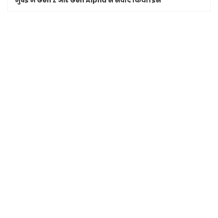
मुंबई में Gen Z और Gen Alpha से संवाद किया। इस