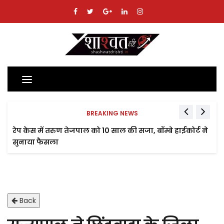
Toggle
navigation
BREAKING NEWS
रेप केस में तरुण तेजपाल को 10 साल की सजा, बॉम्बे हाईकोर्ट ने
सुनाया फैसला
Back