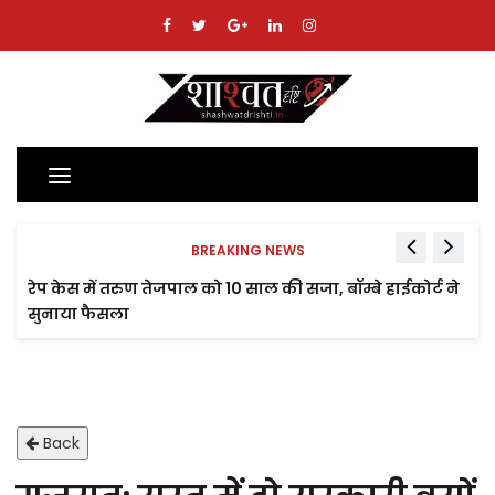
Toggle
navigation
BREAKING NEWS
रेप केस में तरुण तेजपाल को 10 साल की सजा, बॉम्बे हाईकोर्ट ने
सुनाया फैसला
Back