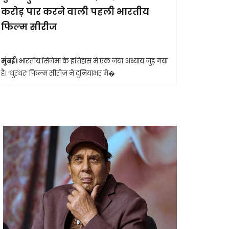
करोड़ पार करने वाली पहली भारतीय
आखिरी सा
फिल्म सीरीज
मुंबई।
मशहूर 
आशा भोसले का
मुंबई।
भारतीय सिनेमा के इतिहास में एक नया अध्याय जुड़ गया
है। ‘धुरंधर’ फिल्म सीरीज ने दुनियाभर मे�