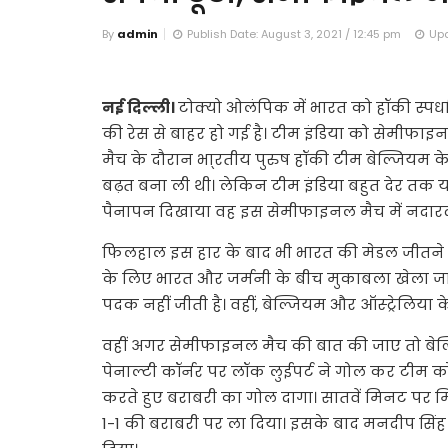
By
admin
Publish Date: August 3, 2021 / 12:45 pm
Upd
नई दिल्ली।
टोक्यो ओलंपिक में भारत को हॉकी स्पर्
की रेस से बाहर हो गई है। टीम इंडिया को सेमीफाइनल 
मैच के दौरान भा्रतीय पुरुष हॉकी टीम बेल्जियम 
बढ़त बना ली थी। लेकिन टीम इंडिया बहुत देर तक य
पैनापन दिखाया वह इस सेमीफाइनल मैच में नदार
फिलहाल इस हार के बाद भी भारत की मेडल जीतने 
के लिए भारत और जर्मनी के बीच मुकाबला खेला जा
पदक नहीं जीती है। वहीं, बेल्जियम और ऑस्ट्रेलि
वहीं अगर सेमीफाइनल मैच की बात की जाए तो बेल्ज
पेनाल्टी कॉर्नर पर लॉक लुईपर्ट ने गोल कर टीम क
करते हुए बराबरी का गोल दागा। सातवें मिनट पर मि
1-1 की बराबरी पर ला दिया। इसके बाद मनदीप सिंह 