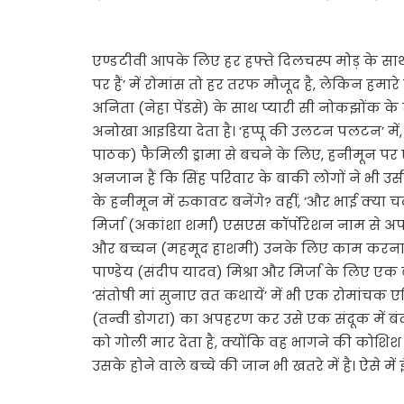
एण्डटीवी आपके लिए हर हफ्ते दिलचस्प मोड़ के साथ
पर हैं’ में रोमांस तो हर तरफ मौजूद है, लेकिन हमार
अनिता (नेहा पेंडसे) के साथ प्यारी सी नोकझोंक के
अनोखा आइडिया देता है। ’हप्पू की उलटन पलटन’ में, 
पाठक) फैमिली ड्रामा से बचने के लिए, हनीमून पर ए
अनजान हैं कि सिंह परिवार के बाकी लोगों ने भी उसी 
के हनीमून में रुकावट बनेंगे? वहीं, ’और भाई क्या 
मिर्जा (अकांशा शर्मा) एसएस कॉर्पोरेशन नाम से अ
और बच्चन (महमूद हाशमी) उनके लिए काम करना शुरू क
पाण्डेय (संदीप यादव) मिश्रा और मिर्जा के लिए एक
’संतोषी मां सुनाए व्रत कथायें’ में भी एक रोमांच
(तन्वी डोगरा) का अपहरण कर उसे एक संदूक में बंद 
को गोली मार देता है, क्योंकि वह भागने की कोशिश 
उसके होने वाले बच्चे की जान भी खतरे में है। ऐसे 