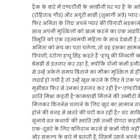
ट्रैक के बारे में एण्डटीवी के ‘भाबीजी घर पर हैं’ क
(रोहिताश्व गौड़) और अंगूरी भाबी (शुभांगी अत्रे) प्यार
फिर अनिता के लिए अपने प्यार की चिंगारी भड़कान
साथ अपनी मुश्किलों को खत्म करने का एक आइडिया 
विभूति को एक रहस्यमयी महिला के साथ देखती है 
अनिता को सच का पता चलेगा, तो वह इसका सामना 
त्रिपाठी, दरोगा हप्पू सिंह कहते हैं “हप्पू की ज़िन्
बेसब्री से इंतजार कर रहा है, क्योंकि दोनों कभी हन
से उन्हें अकेले समय बिताने का मौका मुश्किल से ह
लड़ाई हो गयी है तो उन्हें खुश करने के लिए वे एक 
मुसीबत फिर से उनका इंतजार कर रही है?“ एण्डटीव
शांति मिश्रा कहती हैं“कामयाबी मिलने की उम्मीदों क
मिलकर बिजनेस चलाने के लिए खुद का सामान तक बेच
होने की वजह से खतरे की घंटी बज रही है।“ वट सावित्र
सुनाये व्रत कथायें‘ की स्वाति उर्फ़ तन्वी डोगरा कहती ह
एक-दूसरे के लिए बलिदान करने से कभी पीछे नहीं 
और संकल्प के बारे में बताती है, जिसमें उसने अपने