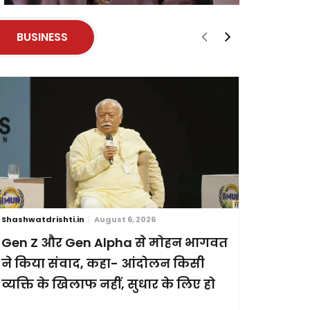
BUSINESS
Shashwatdrishti.in
August 6, 2026
Shashwatdri
Gen Z और Gen Alpha से मोहन भागवत
ब्रिक्स स
ने किया संवाद, कहा- आंदोलन किसी
छह देशों
व्यक्ति के खिलाफ नहीं, सुधार के लिए हो
प्रदर्शन