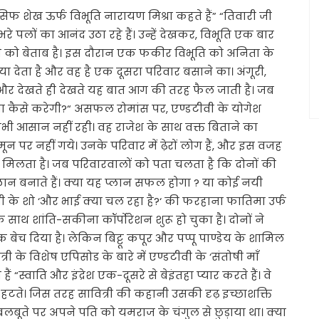
े आसिफ शेख ऊर्फ विभूति नारायण मिश्रा कहते हैं” “तिवारी जी
 भरे पलों का आनंद उठा रहे हैं। उन्हें देखकर, विभूति एक बार
े को बेताब है। इस दौरान एक फकीर विभूति को अनिता के
देता है और वह है एक दूसरा परिवार बसाने का। अंगूरी,
और देखते ही देखते यह बात आग की तरह फैल जाती है। जब
कैसे करेगी?“ असफल रोमांस पर, एण्डटीवी के योगेश
दगी कभी आसान नहीं रही। वह राजेश के साथ वक्त बिताने का
ीमून पर नहीं गये। उनके परिवार में ढ़ेरों लोग हैं, और इस वजह
ी मिलता है। जब परिवारवालों को पता चलता है कि दोनों की
प्लान बनाते हैं। क्या यह प्लान सफल होगा ? या कोई नयी
ी के शो ‘और भाई क्या चल रहा है?‘ की फरहाना फातिमा उर्फ
े साथ शांति-सकीना कॉर्पोरेशन शुरू हो चुका है। दोनों ने
 दिया है। लेकिन बिट्टू कपूर और पप्पू पाण्डेय के शामिल
ी के विशेष एपिसोड के बारे में एण्डटीवी के ‘संतोषी माँ
ैं “स्वाति और इंद्रेश एक-दूसरे से बेइंतहा प्यार करते हैं। वे
हटते। जिस तरह सावित्री की कहानी उसकी दृढ़ इच्छाशक्ति
 बलबूते पर अपने पति को यमराज के चंगुल से छुड़ाया था। क्या