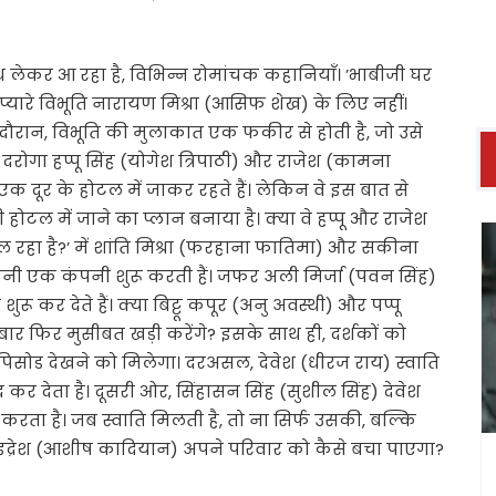
 लेकर आ रहा है, विभिन्न रोमांचक कहानियाँ। ’भाबीजी घर
े प्यारे विभूति नारायण मिश्रा (आसिफ शेख) के लिए नहीं।
 दौरान, विभूति की मुलाकात एक फकीर से होती है, जो उसे
दरोगा हप्पू सिंह (योगेश त्रिपाठी) और राजेश (कामना
क दूर के होटल में जाकर रहते हैं। लेकिन वे इस बात से
होटल में जाने का प्लान बनाया है। क्या वे हप्पू और राजेश
चल रहा है?’ में शांति मिश्रा (फरहाना फातिमा) और सकीना
पनी एक कंपनी शुरू करती हैं। जफर अली मिर्जा (पवन सिंह)
र देते हैं। क्या बिट्टू कपूर (अनु अवस्थी) और पप्पू
 बार फिर मुसीबत खड़ी करेंगे? इसके साथ ही, दर्शकों को
क एपिसोड देखने को मिलेगा। दरअसल, देवेश (धीरज राय) स्वाति
कर देता है। दूसरी ओर, सिंहासन सिंह (सुशील सिंह) देवेश
करता है। जब स्वाति मिलती है, तो ना सिर्फ उसकी, बल्कि
में इंद्रेश (आशीष कादियान) अपने परिवार को कैसे बचा पाएगा?