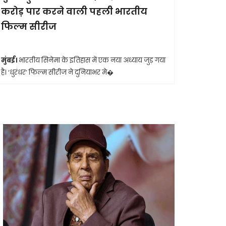
करोड़ पार करने वाली पहली भारतीय
आखिरी सा
फिल्म सीरीज
मुंबई।
मशहूर 
आशा भोसले का
मुंबई।
भारतीय सिनेमा के इतिहास में एक नया अध्याय जुड़ गया
है। ‘धुरंधर’ फिल्म सीरीज ने दुनियाभर मे�