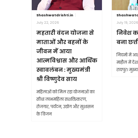
Shashwatdrishti.in
Shashwatdr
July 22, 2026
July 19, 202
महतारी वंदन योजना से
निवेश क
माताओं और बहनों के
बना छत्
जीवन में आया
नियमों में 
आत्मविश्वास और आर्थिक
माहौल में देश 
स्वावलंबन : मुख्यमंत्री
रायपुर। मुख्यम
श्री विष्णुदेव साय
महिलाओं को मिल रहा योजनाओं का
सीधा लाभमहिला सशक्तिकरण,
रोजगार, पर्यटन, उद्योग और सुशासन
के विजन