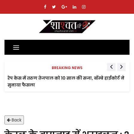
Toggle
navigation
BREAKING NEWS
रेप केस में तरुण तेजपाल को 10 साल की सजा, बॉम्बे हाईकोर्ट ने
सुनाया फैसला
Back