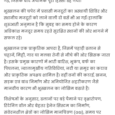
गई, जिसके बाद अचानक पूरा हिस्सा ढह गया।
भूस्खलन की चपेट में प्रवासी मजदूरों का अस्थायी शिविर और
स्थानीय मजदूरों को लाने वाली दो बसें भी आ गईं। हालांकि
शुरुआती अनुमान है कि सुबह का समय होने के कारण
अधिकांश मजदूर समय रहते सुरक्षित स्थानों की ओर भागने में
सफल रहे।
भूस्खलन एक प्राकृतिक आपदा है, जिसमें पहाड़ी ढलान से
चट्टानें, मिट्टी, गाद या मलबा तेजी से नीचे की ओर खिसक जाता
है। इसके प्रमुख कारणों में भारी बारिश, भूकंप, बर्फ का
पिघलना, ज्वालामुखीय गतिविधियां, नदी या समुद्र का कटाव
और प्राकृतिक अपक्षय शामिल हैं। वहीं वनों की कटाई, खनन,
सड़क एवं बांध निर्माण और अनियोजित शहरीकरण जैसे
मानवीय कारण भी भूस्खलन का जोखिम बढ़ाते हैं।
विशेषज्ञों के अनुसार, ढलानों पर बड़े पैमाने पर वृक्षारोपण,
रिटेनिंग वॉल और बेहतर ड्रेनेज सिस्टम का निर्माण,
संवेदनशील क्षेत्रों का जोखिम मानचित्रण (GSI), समय पर