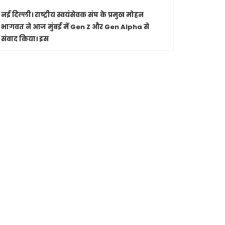
नई दिल्ली।
राष्ट्रीय स्वयंसेवक संघ के प्रमुख मोहन
पारंपरिक सं
भागवत ने आज मुंबई में Gen Z और Gen Alpha से
सांस्कृतिक 
संवाद किया। इस
Shashwatdri
मध्यप्रदेश
जा रहे कार
मुख्यमंत्री ड
से की चर्चा