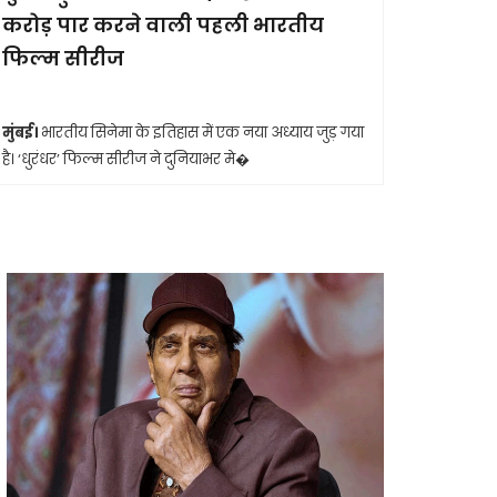
करोड़ पार करने वाली पहली भारतीय
आखिरी सा
फिल्म सीरीज
मुंबई।
मशहूर 
आशा भोसले का
मुंबई।
भारतीय सिनेमा के इतिहास में एक नया अध्याय जुड़ गया
है। ‘धुरंधर’ फिल्म सीरीज ने दुनियाभर मे�