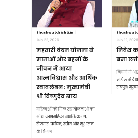
Shashwatdrishti.in
Shashwatdr
July 22, 2026
July 19, 202
महतारी वंदन योजना से
निवेश क
माताओं और बहनों के
बना छत्
जीवन में आया
नियमों में 
आत्मविश्वास और आर्थिक
माहौल में देश 
स्वावलंबन : मुख्यमंत्री
रायपुर। मुख्यम
श्री विष्णुदेव साय
महिलाओं को मिल रहा योजनाओं का
सीधा लाभमहिला सशक्तिकरण,
रोजगार, पर्यटन, उद्योग और सुशासन
के विजन