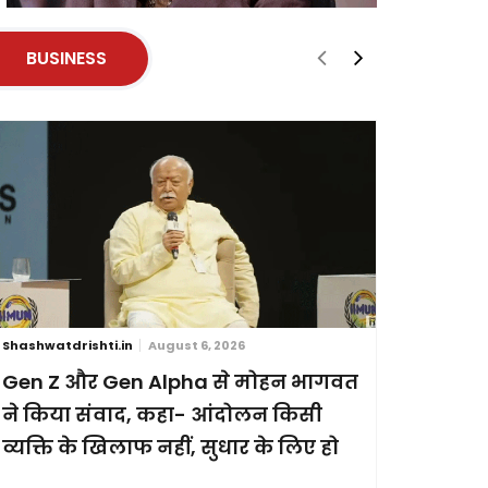
मंथन : केंद्रीय गृहमंत्री श्री अमित शाह
से मुख्यमंत्री श्री विष�
BUSINESS
Shashwatdrishti.in
August 6, 2026
Shashwatdri
Gen Z और Gen Alpha से मोहन भागवत
ब्रिक्स स
ने किया संवाद, कहा- आंदोलन किसी
छह देशों
व्यक्ति के खिलाफ नहीं, सुधार के लिए हो
प्रदर्शन