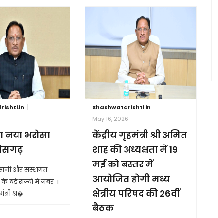
ishti.in
Shashwatdrishti.in
6
May 16, 2026
ा नया भरोसा
केंद्रीय गृहमंत्री श्री अमित
तीसगढ़
शाह की अध्यक्षता में 19
मई को बस्तर में
आसानी और संस्थागत
आयोजित होगी मध्य
के बड़े राज्यों में नंबर-1
क्षेत्रीय परिषद की 26वीं
ंत्री श्र�
बैठक