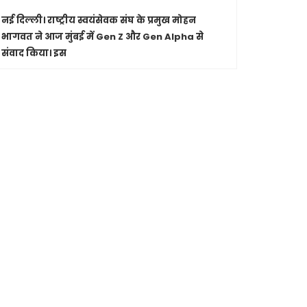
नई दिल्ली।
राष्ट्रीय स्वयंसेवक संघ के प्रमुख मोहन
पारंपरिक सं
भागवत ने आज मुंबई में Gen Z और Gen Alpha से
सांस्कृतिक 
संवाद किया। इस
Shashwatdri
मध्यप्रदेश
जा रहे कार
मुख्यमंत्री ड
से की चर्चा