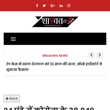
Toggle
navigation
BREAKING NEWS
रेप केस में तरुण तेजपाल को 10 साल की सजा, बॉम्बे हाईकोर्ट ने
सुनाया फैसला
Back