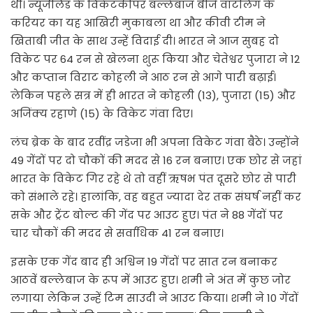
थी। न्यूजीलैंड के विकेटकीपर बल्लेबाज बीजे वाटलिंग के
करियर का यह आखिरी मुकाबला था और कीवी टीम ने
खिताबी जीत के साथ उन्हें विदाई दी। भारत ने आज सुबह दो
विकेट पर 64 रन से खेलना शुरू किया और चेतेश्वर पुजारा ने 12
और कप्तान विराट कोहली ने आठ रन से आगे पारी बढ़ाई।
लेकिन पहले सत्र में ही भारत ने कोहली (13), पुजारा (15) और
अजिंक्य रहाणे (15) के विकेट गंवा दिए।
लंच ब्रेक के बाद रवींद्र जडेजा भी अपना विकेट गंवा बैठे। उन्होंने
49 गेंदों पर दो चौकों की मदद से 16 रन बनाए। एक छोर से जहां
भारत के विकेट गिर रहे थे तो वहीं ऋषभ पंत दूसरे छोर से पारी
को संभाले रहे। हालांकि, वह बहुत ज्यादा देर तक संघर्ष नहीं कर
सके और ट्रेंट बोल्ट की गेंद पर आउट हुए। पंत ने 88 गेंदों पर
चार चौकों की मदद से सर्वाधिक 41 रन बनाए।
इसके एक गेंद बाद ही अश्विन 19 गेंदों पर सात रन बनाकर
आठवें बल्लेबाज के रूप में आउट हुए। शमी ने अंत में कुछ जोर
लगाया लेकिन उन्हें टिम साउदी ने आउट किया। शमी ने 10 गेंदों