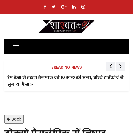
Toggle
navigation
BREAKING NEWS
रेप केस में तरुण तेजपाल को 10 साल की सजा, बॉम्बे हाईकोर्ट ने
सुनाया फैसला
Back