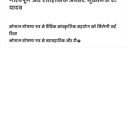
गौरवपूर्ण और ऐतिहासिक अवसर: मुख्यमंत्री डॉ.
यादव
भोपाल घोषणा पत्र से वैश्विक सांस्कृतिक सहयोग को मिलेगी नई
दिशा
भोपाल घोषणा पत्र से व्यावहारिक और दी�