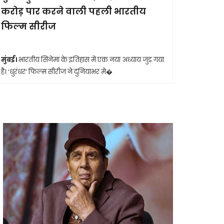
करोड़ पार करने वाली पहली भारतीय
आखिरी सा
फिल्म सीरीज
मुंबई।
मशहूर 
आशा भोसले का
मुंबई।
भारतीय सिनेमा के इतिहास में एक नया अध्याय जुड़ गया
है। ‘धुरंधर’ फिल्म सीरीज ने दुनियाभर मे�