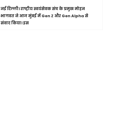
नई दिल्ली।
राष्ट्रीय स्वयंसेवक संघ के प्रमुख मोहन
पारंपरिक सं
भागवत ने आज मुंबई में Gen Z और Gen Alpha से
सांस्कृतिक 
संवाद किया। इस
Shashwatdri
मध्यप्रदेश
जा रहे कार
मुख्यमंत्री ड
Shashwatdrishti.in
Shashwatdrishti.in
से की चर्चा