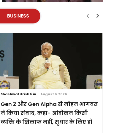
BUSINESS
Shashwatdrishti.in
August 6, 2026
Shashwatdri
Gen Z और Gen Alpha से मोहन भागवत
ब्रिक्स स
ने किया संवाद, कहा- आंदोलन किसी
छह देशों
व्यक्ति के खिलाफ नहीं, सुधार के लिए हो
प्रदर्शन