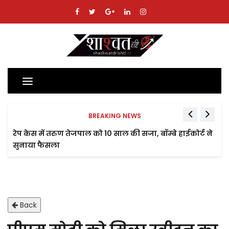
Toggle
navigation
BREAKING NEWS
रेप केस में तरुण तेजपाल को 10 साल की सजा, बॉम्बे हाईकोर्ट ने
सुनाया फैसला
Back