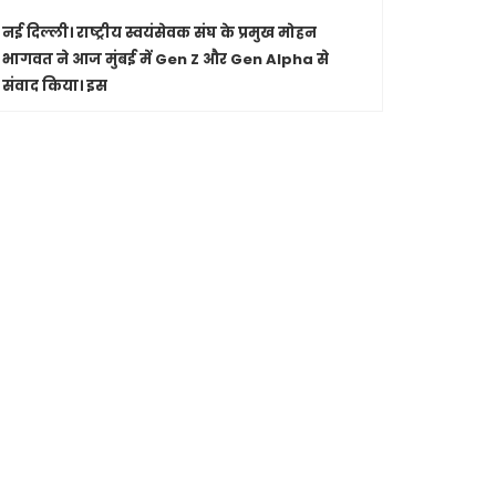
नई दिल्ली।
राष्ट्रीय स्वयंसेवक संघ के प्रमुख मोहन
पारंपरिक सं
भागवत ने आज मुंबई में Gen Z और Gen Alpha से
सांस्कृतिक 
संवाद किया। इस
Shashwatdri
मध्यप्रदेश
जा रहे कार
मुख्यमंत्री ड
से की चर्चा