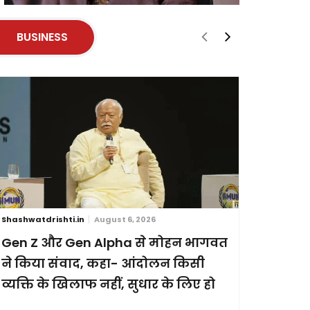
BUSINESS
Shashwatdrishti.in
August 6, 2026
Shashwatdri
Gen Z और Gen Alpha से मोहन भागवत
ब्रिक्स स
ने किया संवाद, कहा- आंदोलन किसी
छह देशों
व्यक्ति के खिलाफ नहीं, सुधार के लिए हो
प्रदर्शन