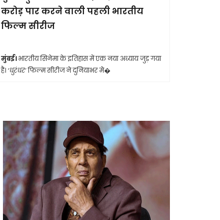
करोड़ पार करने वाली पहली भारतीय
आखिरी सा
फिल्म सीरीज
मुंबई।
मशहूर 
आशा भोसले का
मुंबई।
भारतीय सिनेमा के इतिहास में एक नया अध्याय जुड़ गया
है। ‘धुरंधर’ फिल्म सीरीज ने दुनियाभर मे�