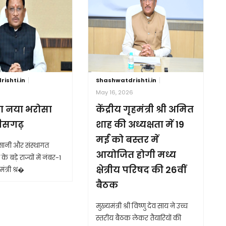
ishti.in
Shashwatdrishti.in
6
May 16, 2026
ा नया भरोसा
केंद्रीय गृहमंत्री श्री अमित
तीसगढ़
शाह की अध्यक्षता में 19
मई को बस्तर में
आसानी और संस्थागत
आयोजित होगी मध्य
के बड़े राज्यों में नंबर-1
क्षेत्रीय परिषद की 26वीं
ंत्री श्र�
बैठक
मुख्यमंत्री श्री विष्णु देव साय ने उच्च
स्तरीय बैठक लेकर तैयारियों की