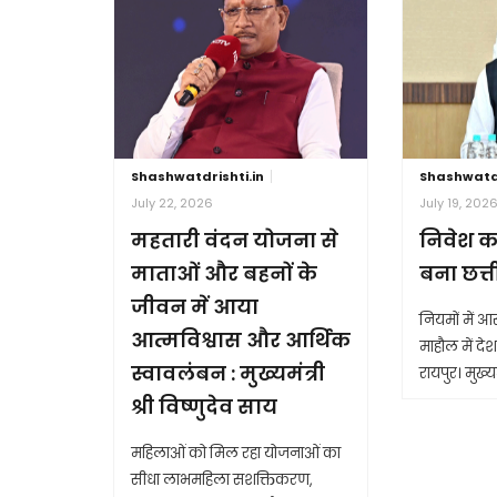
Shashwatdrishti.in
Shashwatdr
July 22, 2026
July 19, 202
महतारी वंदन योजना से
निवेश क
माताओं और बहनों के
बना छत्
जीवन में आया
नियमों में 
आत्मविश्वास और आर्थिक
माहौल में देश 
स्वावलंबन : मुख्यमंत्री
रायपुर। मुख्यम
श्री विष्णुदेव साय
महिलाओं को मिल रहा योजनाओं का
सीधा लाभमहिला सशक्तिकरण,