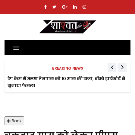
Toggle
navigation
BREAKING NEWS
रेप केस में तरुण तेजपाल को 10 साल की सजा, बॉम्बे हाईकोर्ट ने
सुनाया फैसला
Back