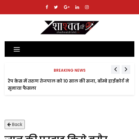
Toggle
navigation
BREAKING NEWS
रेप केस में तरुण तेजपाल को 10 साल की सजा, बॉम्बे हाईकोर्ट ने
सुनाया फैसला
Back