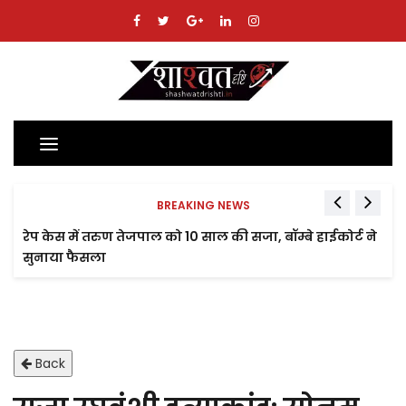
Toggle
navigation
BREAKING NEWS
रेप केस में तरुण तेजपाल को 10 साल की सजा, बॉम्बे हाईकोर्ट ने
सुनाया फैसला
Back