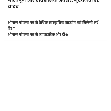
गौरवपूर्ण और ऐतिहासिक अवसर: मुख्यमंत्री डॉ.
यादव
भोपाल घोषणा पत्र से वैश्विक सांस्कृतिक सहयोग को मिलेगी नई
दिशा
भोपाल घोषणा पत्र से व्यावहारिक और दी�