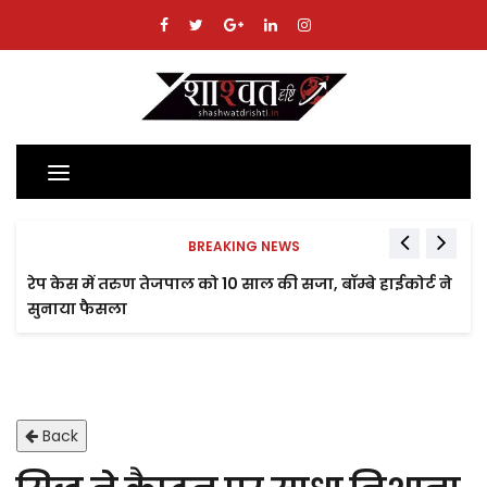
Toggle
navigation
BREAKING NEWS
रेप केस में तरुण तेजपाल को 10 साल की सजा, बॉम्बे हाईकोर्ट ने
सुनाया फैसला
Back