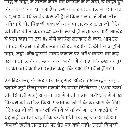
सिद्धू ने कहा, मैं खनन नीति को सिस्टम में ले गया, ये कहते हुए
कि ये राज्य का खजाना है। तेलंगाना सरकार सालाना एक नदी
से 2,500 रुपये करोड़ कमाती है। लेकिन पंजाब में तीन-तीन
नदियां हैं और पिछली अकाली-भाजपा सरकार 10 सालों में रेत
की नीलामी से केवल 40 करोड़ रुपये ही जमा कर पाई। आखिर
ये पैसा कहां जा रहा है? मैंने कांग्रेस सरकार से कहा, आप रेत
का रेट फिक्स करें और सरकारी रेट पर बेच दें, लेकिन उन्होंने
कहा, ‘नहीं’। मैंने हजारों एकड़ जमीन पर अवैध कब्जा का मुद्दा
उठाया था, लेकिन उन्होंने कहा ‘नहीं’। मैंने कहा कि ड्रग्स के मुद्दे
पर कार्रवाई करो तो उन्होंने कहा कि अभी रिपोर्ट नहीं पढ़ी।
अमरिंदर सिंह की सरकार पर हमला बोलते हुए सिद्धू ने कहा,
उन्होंने मुझे रिन्यूएबल एनर्जी ऐंड पावर मिनिस्टर (अक्षय ऊर्जा
और बिजली मंत्री) बनाया, तब मैंने भी कहा- ‘नहीं’ और मैंने उस
सिस्टम को खारिज किया पंजाब के लोगों के कल्याण के लिए
मेरे प्रस्तावों की अनदेखी की। वे लोगों को गुमराह करते हैं। वे
यह नहीं बताना चाहते कि कर्जमाफी पर उन्होंने क्या किया।
बिजली खरीद समझौतों पर श्वेत पत्र क्यों नहीं? सस्ती बिजली