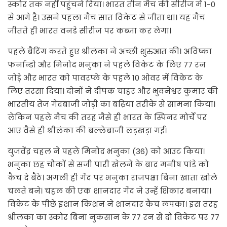
स्कोर तक नहीं पहुंचने दिया। भारत तीन मैच की सीरीज में 1-0
से आगे है। उसने पहला मैच सात विकेट से जीता था। यह मैच
जीतते ही भारत वनडे सीरीज पर कब्जा कर लेगा।
पहले बैटिंग करते हुए श्रीलंका ने अच्छी शुरुआत की। अविष्का
फर्नान्डो और मिनोद भनुका ने पहले विकेट के लिए 77 रन
जोड़े और भारत को पावरप्ले के पहले 10 ओवर में विकेट के
लिए तरसा दिया। दोनों ने दीपक चाहर और भुवनेश्वर कुमार की
भारतीय तेज गेंदबाजी जोड़ी का बढ़िया तरीके से सामना किया।
लेकिन पहले मैच की तरह जैसे ही भारत के स्पिनर मोर्चे पर
आए वैसे ही श्रीलंका की बल्लेबाजी लड़खड़ा गई।
युजवेंद्र चहल ने पहले मिनोद भनुका (36) को आउट किया।
भनुका छह चौकों से सजी पारी खेलने के बाद मनीष पांडे को
कैच दे बैठे। अगली ही गेंद पर भनुका राजपक्षा बिना खाता खोले
चलते बने। चहल की एक शानदार गेंद ने उन्हें शिकार बनाया।
विकेट के पीछे इशान किशन ने शानदार कैच लपका। इस तरह
श्रीलंका का स्कोर बिना नुकसान के 77 रन से दो विकेट पर 77