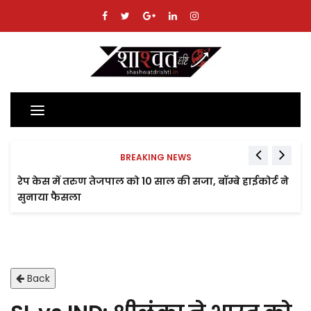
Toggle
navigation
BREAKING NEWS
रेप केस में तरुण तेजपाल को 10 साल की सजा, बॉम्बे हाईकोर्ट ने
सुनाया फैसला
Back