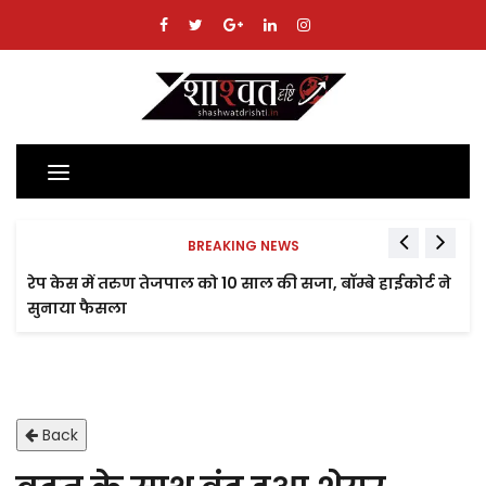
Toggle
navigation
BREAKING NEWS
रेप केस में तरुण तेजपाल को 10 साल की सजा, बॉम्बे हाईकोर्ट ने
सुनाया फैसला
Back