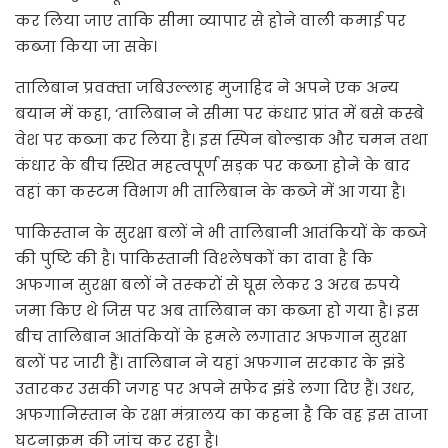
कर लिया जाए ताकि सीमा व्‍यापार से होने वाली कमाई पर
कब्‍जा किया जा सके।
तालिबान प्रवक्‍ता जबिउल्‍लाह मुजाहिद ने अपने एक अन्य
बयान में कहा, ‘तालिबान ने सीमा पर कंधार प्रांत में बसे कस्‍बे
वेश पर कब्‍जा कर लिया है। इस स्पिन बोल्‍डाक और चमन तथा
कंधार के बीच स्थित महत्‍वपूर्ण सड़क पर कब्‍जा होने के बाद
वहां का कस्‍टम विभाग भी तालिबान के कब्‍जे में आ गया है।
पाकिस्‍तान के सुरक्षा बलों ने भी तालिबानी आतंकियों के कब्‍जे
की पुष्टि की है। पाकिस्‍तानी विश्‍लेषकों का दावा है कि
अफगान सुरक्षा बलों ने तस्‍करों से घूस लेकर 3 अरब रुपये
जमा किए थे जिस पर अब तालिबान का कब्‍जा हो गया है। इस
बीच तालिबान आतंकियों के हमले लगातार अफगान सुरक्षा
बलों पर जारी हैं। तालिबान ने यहां अफगान सरकार के झंडे
उतारकर उसकी जगह पर अपने सफेद झंडे लगा दिए हैं। उधर,
अफगानिस्‍तान के रक्षा मंत्रालय का कहना है कि वह इस ताजा
घटनाक्रम की जांच कर रहा है।