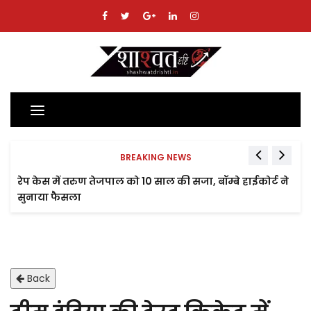
Toggle
navigation
BREAKING NEWS
रेप केस में तरुण तेजपाल को 10 साल की सजा, बॉम्बे हाईकोर्ट ने
सुनाया फैसला
Back