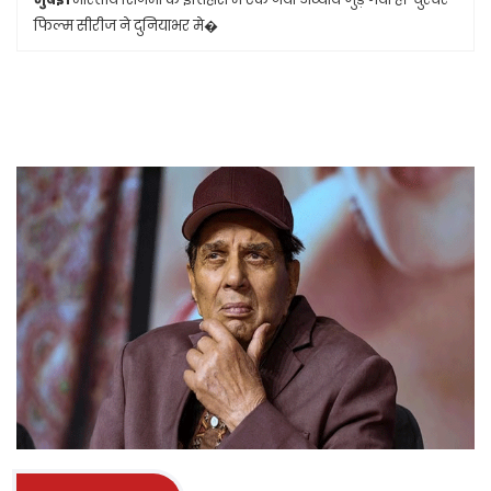
फिल्म सीरीज ने दुनियाभर मे�