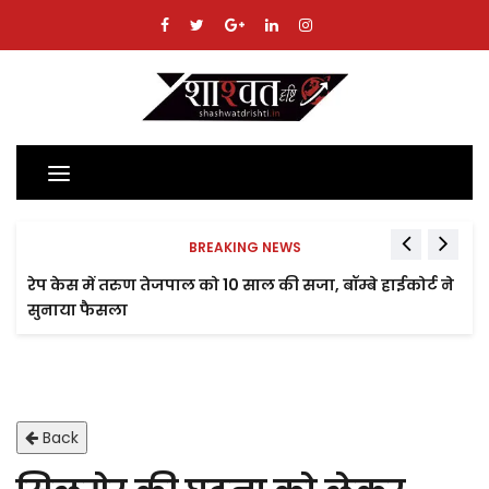
Toggle
navigation
BREAKING NEWS
रेप केस में तरुण तेजपाल को 10 साल की सजा, बॉम्बे हाईकोर्ट ने
सुनाया फैसला
Back