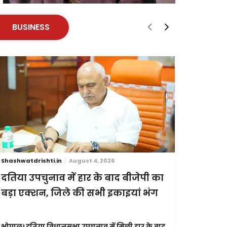
BUSINESS
Shashwatdrishti.in
August 4, 2026
Shashwatdri
दतिया उपचुनाव में हार के बाद बीजेपी का
जन्म और 
बड़ा एक्शन, जिले की सभी इकाइयां भंग
विधेयक र
भोपाल।
दतिया विधानसभा उपचुनाव में मिली हार के बाद
नई दिल्ली।
स