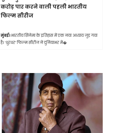
करोड़ पार करने वाली पहली भारतीय
आखिरी सा
फिल्म सीरीज
मुंबई।
मशहूर 
आशा भोसले का
मुंबई।
भारतीय सिनेमा के इतिहास में एक नया अध्याय जुड़ गया
है। ‘धुरंधर’ फिल्म सीरीज ने दुनियाभर मे�