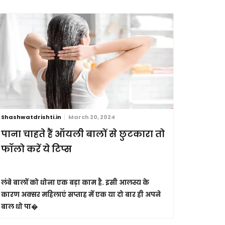
Shashwatdrishti.in
March 20, 2024
Shashwatdri
पाना चाहते हैं ऑयली बालों से छुटकारा तो
आंखें है
फॉलो करें ये टिप्स
इनकी ऐसे
लंबे बालों को धोना एक बड़ा काम है. इसी आलस्य के
कुदरत ने हम
कारण अक्सर महिलाएं सप्ताह में एक या दो बार ही अपने
करना हम सभी 
बाल धो पा�
तोहफे के त