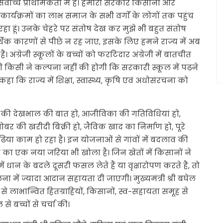
्वाेच्च प्राथमिकता में है। हमारी सरकार किसानों और
कार्यक्रमों का लाभ समाज के सभी वर्गाें के लोगों तक पहुंच
 रहा हूं। उनके चेहरे पर संतोष देख कर मुझे भी बहुत संतोष
र आर्थिक कारणों से पीछे न रह जाए, इसके लिए हमने राज्य में अब
 अंग्रेजी स्कूलों के बच्चों को फर्राटेदार अंग्रेजी में बातचीत
ी किसी ने कल्पना नहीं की होगी कि सरकारी स्कूल में पढ़ने
ने कहा कि राज्य में शिक्षा, स्वास्थ्य, कृषि एवं अधोसंरचना को
धन की देखभाल की बात हो, आजीविका की गतिविधियां हो,
बर की खरीदी बिक्री हो, जैविक खाद का निर्माण हो, पूरे
ढि़या काम हो रहा है। इन योजनाओं से गांवों में बदलाव की
का एक नया जरिया भी खोला है। जिन खेतों में किसानों ने
न के बदले दूसरी फसल लेते हैं या वृक्षारोपण करते हैं, तो
ें ज्यादा आदान सहायता दी जाएगी। मुख्यमंत्री श्री बघेल
े लाभान्वित हितग्राहियों, किसानों, स्व-सहायता समूह से
से बच्चों से चर्चा की।