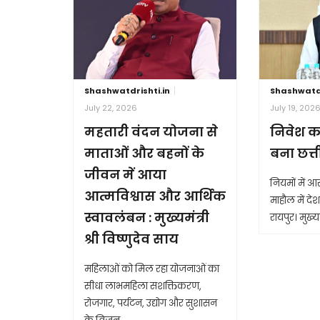
Shashwatdrishti.in
Shashwatdr
July 22, 2026
July 19, 202
महतारी वंदन योजना से
निवेश क
माताओं और बहनों के
बना छत्
जीवन में आया
नियमों में 
आत्मविश्वास और आर्थिक
माहौल में देश 
स्वावलंबन : मुख्यमंत्री
रायपुर। मुख्यम
श्री विष्णुदेव साय
महिलाओं को मिल रहा योजनाओं का
सीधा लाभमहिला सशक्तिकरण,
रोजगार, पर्यटन, उद्योग और सुशासन